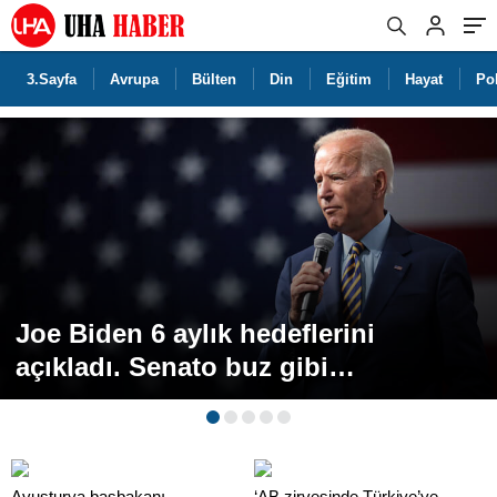
3.Sayfa
Avrupa
Bülten
Din
Eğitim
Hayat
Pol
Joe Biden 6 aylık hedeflerini
açıkladı. Senato buz gibi…
Avusturya başbakanı
‘AB zirvesinde Türkiye’ye