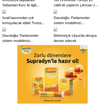
Sebastian Kurz ile ilgili
ciddi bir yaptırım çıkması zor,
bilinmeyenler
en başta Gümrük Birliği engeli
var’
İsrail basınından çok
Davutoğlu: Parlamenter
konuşulacak iddia! Trump
sistem modelimizi
İran’ı vurmaya hazırlanıyor
kamuoyuyla paylaşacağız
olabilir
Davutoğlu: Parlamenter
Mehmetçik Libya’da olmaya
sistem modelimizi
devam edecek
kamuoyuyla paylaşacağız