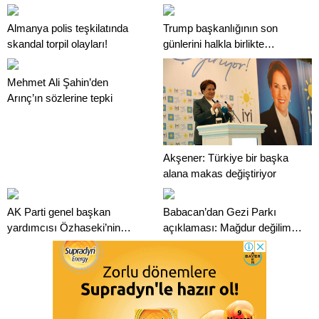
Almanya polis teşkilatında
Trump başkanlığının son
skandal torpil olayları!
günlerini halkla birlikte
geçiriyor
Mehmet Ali Şahin’den
Arınç’ın sözlerine tepki
Akşener: Türkiye bir başka
alana makas değiştiriyor
AK Parti genel başkan
Babacan’dan Gezi Parkı
yardımcısı Özhaseki’nin
açıklaması: Mağdur değilim,
covid-19 testi pozitif çıktı
şikayetçi de değilim