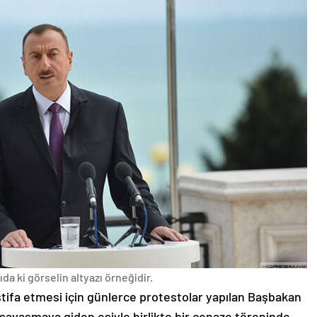
da ki görselin altyazı örneğidir.
stifa etmesi için günlerce protestolar yapılan Başbakan
avaşmaya giden eşiyle birlikte bir cenaze töreninde