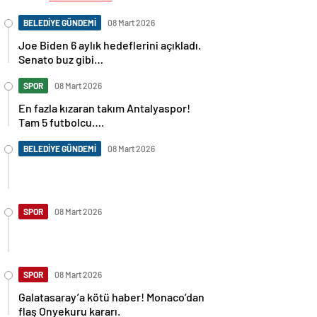
BELEDİYE GÜNDEMİ
08 Mart 2026
Joe Biden 6 aylık hedeflerini açıkladı.
Senato buz gibi…
SPOR
08 Mart 2026
En fazla kızaran takım Antalyaspor!
Tam 5 futbolcu….
BELEDİYE GÜNDEMİ
08 Mart 2026
SPOR
08 Mart 2026
SPOR
08 Mart 2026
Galatasaray’a kötü haber! Monaco’dan
flaş Onyekuru kararı.