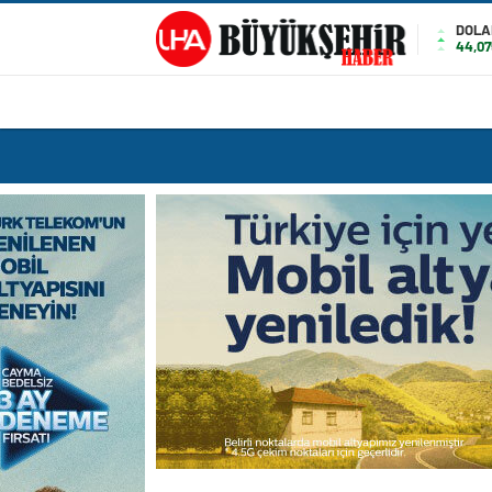
DOLA
44,0