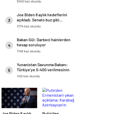
5040 kez okundu
Joe Biden 6 aylık hedeflerini
açıkladı. Senato buz gibi…
3
3774 kez okundu
Bakan Gül: Darbeci hainlerden
hesap soruluyor
4
1748 kez okundu
Yunanistan Savunma Bakanı:
Türkiye’ye S-400 verilmesinin
5
amacı NATO’yu bölmek
1410 kez okundu
Joe Biden 6 aylık
Putin’den