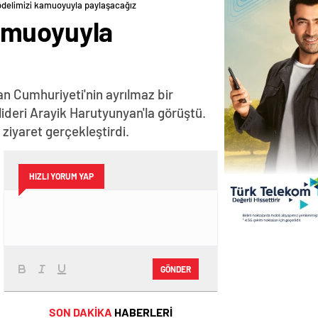
delimizi kamuoyuyla paylaşacağız
amuoyuyla
n Cumhuriyeti'nin ayrılmaz bir
lideri Arayik Harutyunyan'la görüştü.
iyaret gerçekleştirdi.
HIZLI YORUM YAP
GÖNDER
SON DAKİKA
HABERLERİ