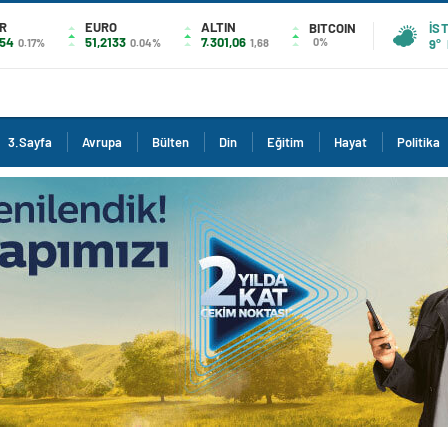
R
EURO
ALTIN
BITCOIN
İS
754
51,2133
7.301,06
0%
0.17%
0.04%
1,68
9°
3.Sayfa
Avrupa
Bülten
Din
Eğitim
Hayat
Politika