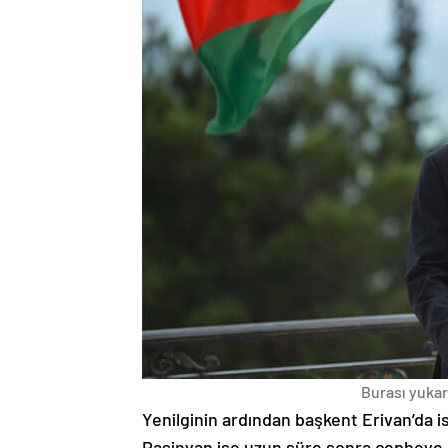
Burası yukarı
Yenilginin ardından başkent Erivan’da i
Paşinyan ise uzun süre sonra cepheye s