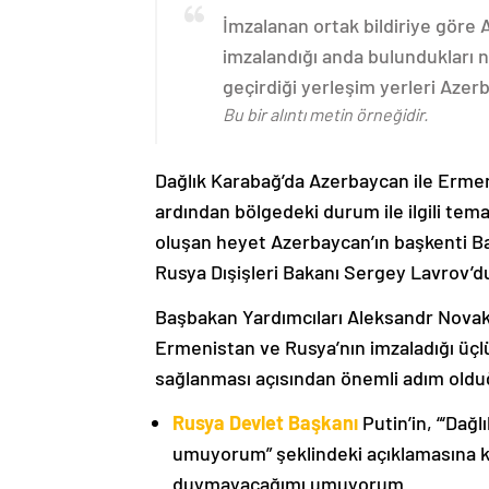
İmzalanan ortak bildiriye göre
imzalandığı anda bulundukları n
geçirdiği yerleşim yerleri Aze
Bu bir alıntı metin örneğidir.
Dağlık Karabağ’da Azerbaycan ile Erme
ardından bölgedeki durum ile ilgili t
oluşan heyet Azerbaycan’ın başkenti B
Rusya Dışişleri Bakanı Sergey Lavrov’d
Başbakan Yardımcıları Aleksandr Nova
Ermenistan ve Rusya’nın imzaladığı üçlü
sağlanması açısından önemli adım oldu
Rusya Devlet Başkanı
Putin’in, “‘Dağ
umuyorum” şeklindeki açıklamasına kat
duymayacağımı umuyorum.