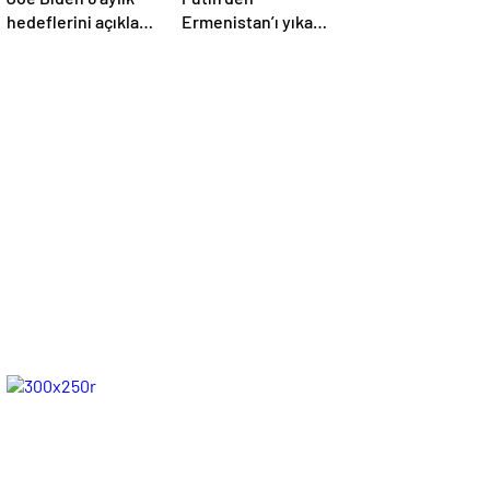
hedeflerini açıkladı.
Ermenistan’ı yıkan
Senato buz gibi…
açıklama: Karabağ
Azerbaycan’ın
ayrılmaz bir
parçasıdır!