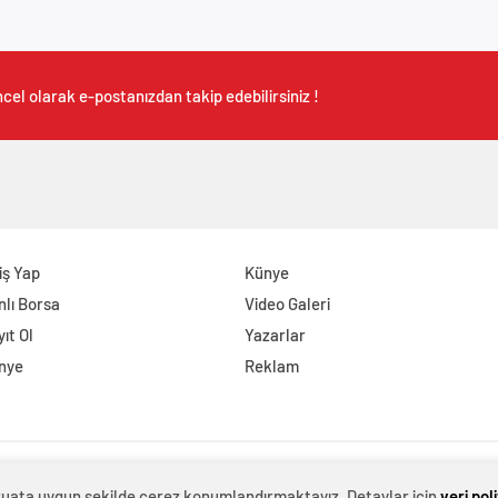
cel olarak e-postanızdan takip edebilirsiniz !
iş Yap
Künye
nlı Borsa
Video Galeri
ıt Ol
Yazarlar
nye
Reklam
evzuata uygun şekilde çerez konumlandırmaktayız. Detaylar için
veri pol