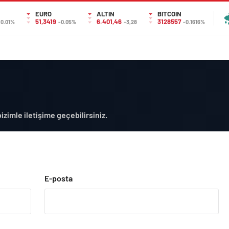
EURO
ALTIN
BITCOIN
51,3419
6.401,46
3128557
0.01%
-0.05%
-3,28
-0.1616%
bizimle iletişime geçebilirsiniz.
E-posta