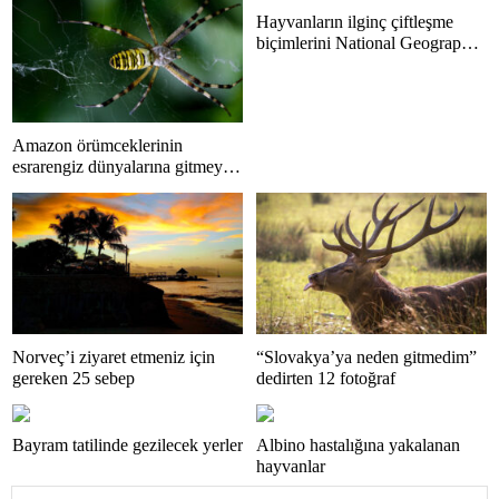
Hayvanların ilginç çiftleşme
biçimlerini National Geographic
görüntüledi.
Amazon örümceklerinin
esrarengiz dünyalarına gitmeye
hazır olun.
Norveç’i ziyaret etmeniz için
“Slovakya’ya neden gitmedim”
gereken 25 sebep
dedirten 12 fotoğraf
Bayram tatilinde gezilecek yerler
Albino hastalığına yakalanan
hayvanlar