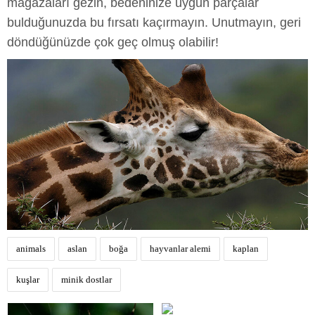
mağazaları gezin, bedeninize uygun parçalar
bulduğunuzda bu fırsatı kaçırmayın. Unutmayın, geri
döndüğünüzde çok geç olmuş olabilir!
animals
aslan
boğa
hayvanlar alemi
kaplan
kuşlar
minik dostlar