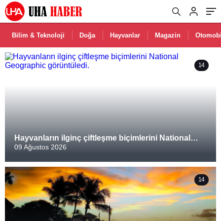
Bilim & Teknoloji
Doğa
Hayvanlar
Magazin
Otomobi
14
Hayvanların ilginç çiftleşme biçimlerini National
Geographic görüntüledi.
09 Ağustos 2026
14