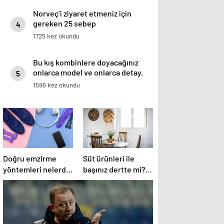
Norveç’i ziyaret etmeniz için
gereken 25 sebep
4
1725 kez okundu
Bu kış kombinlere doyacağınız
onlarca model ve onlarca detay.
5
1596 kez okundu
Doğru emzirme
Süt ürünleri ile
yöntemleri nelerdir,
başınız dertte mi?
sütün yettiği nasıl
Laktoz
anlaşılır?
İntoleransına sahip
olabilirsiniz!