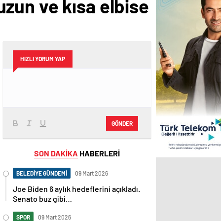
 uzun ve kısa elbise
HIZLI YORUM YAP
GÖNDER
SON DAKİKA
HABERLERİ
BELEDİYE GÜNDEMİ
09 Mart 2026
Joe Biden 6 aylık hedeflerini açıkladı.
Senato buz gibi…
SPOR
09 Mart 2026