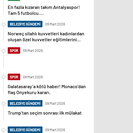
En fazla kızaran takım Antalyaspor!
Tam 5 futbolcu….
BELEDİYE GÜNDEMİ
09 Mart 2026
Norweç silahlı kuvvetleri kadınlardan
oluşan özel kuvvetler eğitimlerini
başlattı.
SPOR
09 Mart 2026
SPOR
09 Mart 2026
Galatasaray’a kötü haber! Monaco’dan
flaş Onyekuru kararı.
BELEDİYE GÜNDEMİ
09 Mart 2026
Trump’tan seçim sonrası ilk mülakat
BELEDİYE GÜNDEMİ
09 Mart 2026