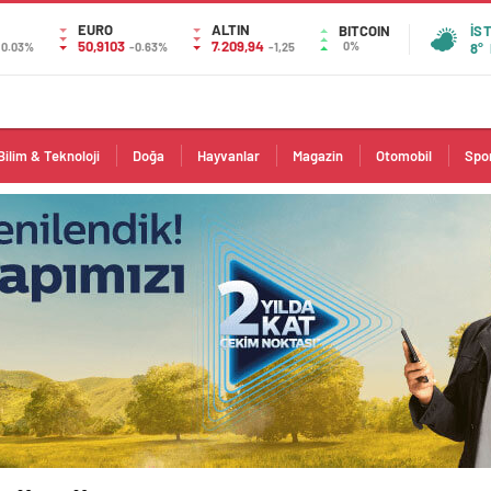
EURO
ALTIN
BITCOIN
İS
50,9103
7.209,94
0%
0.03%
-0.63%
-1,25
8°
Bilim & Teknoloji
Doğa
Hayvanlar
Magazin
Otomobil
Spo