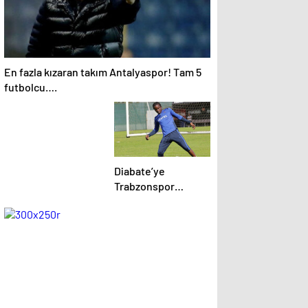
En fazla kızaran takım Antalyaspor! Tam 5
futbolcu….
Diabate’ye
Trabzonspor
yönetiminden
kesik! .