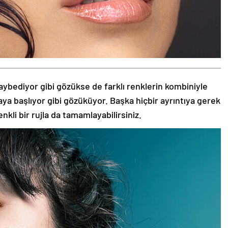
aybediyor gibi gözükse de farklı renklerin kombiniyle
aya başlıyor gibi gözüküyor. Başka hiçbir ayrıntıya gerek
nkli bir rujla da tamamlayabilirsiniz.