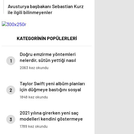
Avusturya başbakanı Sebastian Kurz
ile ilgili bilinmeyenler
KATEGORİNİN POPÜLERLERİ
Doğru emzirme yöntemleri
nelerdir, sütün yettiği nasıl
1
anlaşılır?
2063 kez okundu
Taylor Swift yeni albüm planları
için düğmeye bastığını sosyal
2
medyadan duyurdu!
1848 kez okundu
2021 yılına girerken yeni saç
modelleri kendini göstermeye
3
başladı.
1789 kez okundu