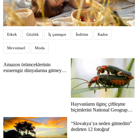
Erkek
Gözlük
İç çamaşırı
İndirim
Kadın
Mevsimsel
Moda
Amazon örümceklerinin
esrarengiz dünyalarına gitmeye
hazır olun.
Hayvanların ilginç çiftleşme
biçimlerini National Geographic
görüntüledi.
“Slovakya’ya neden gitmedim”
dedirten 12 fotoğraf