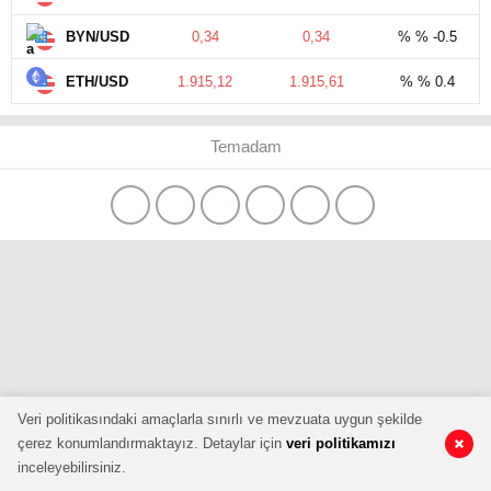
BYN/USD
0,34
0,34
% % -0.5
ETH/USD
1.915,12
1.915,61
% % 0.4
Temadam
Veri politikasındaki amaçlarla sınırlı ve mevzuata uygun şekilde
çerez konumlandırmaktayız. Detaylar için
veri politikamızı
inceleyebilirsiniz.