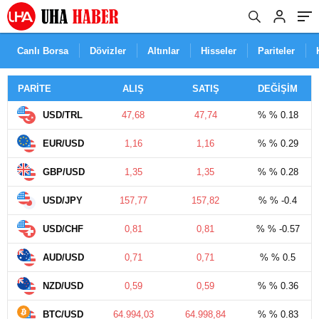
Canlı Borsa
Dövizler
Altınlar
Hisseler
Pariteler
PARİTE
ALIŞ
SATIŞ
DEĞİŞİM
USD/TRL
47,68
47,74
% % 0.18
EUR/USD
1,16
1,16
% % 0.29
GBP/USD
1,35
1,35
% % 0.28
USD/JPY
157,77
157,82
% % -0.4
USD/CHF
0,81
0,81
% % -0.57
AUD/USD
0,71
0,71
% % 0.5
NZD/USD
0,59
0,59
% % 0.36
BTC/USD
64.994,03
64.998,84
% % 0.83