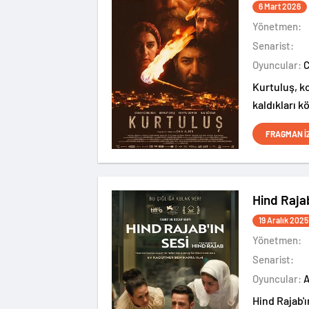
6 Mart 2026
Yönetmen:
Senarist:
Oyuncular:
Kurtuluş, k
kaldıkları 
çatışmasını
FRAGMAN İ
Hind Rajab
19 Aralık 2025
Yönetmen:
Senarist:
Oyuncular:
Hind Rajab'ı