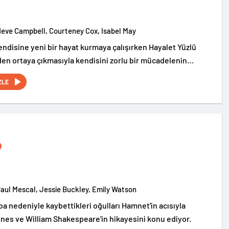
Neve Campbell, Courteney Cox, Isabel May
endisine yeni bir hayat kurmaya çalışırken Hayalet Yüzlü
iden ortaya çıkmasıyla kendisini zorlu bir mücadelenin
bulan Sidney’in hikayesini konu ediyor.
ZLE
Paul Mescal, Jessie Buckley, Emily Watson
a nedeniyle kaybettikleri oğulları Hamnet'in acısıyla
es ve William Shakespeare'in hikayesini konu ediyor.