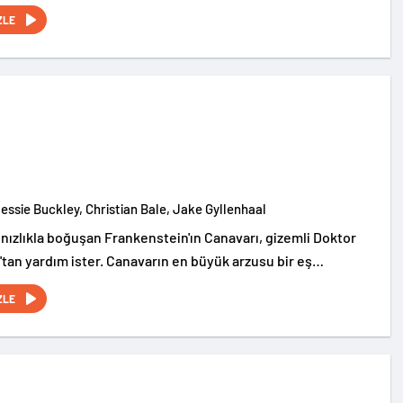
ZLE
Jessie Buckley, Christian Bale, Jake Gyllenhaal
lnızlıkla boğuşan Frankenstein'ın Canavarı, gizemli Doktor
tan yardım ister. Canavarın en büyük arzusu bir eş
 bu amaçla birlikte karanlık bir işe girişirler.
ZLE