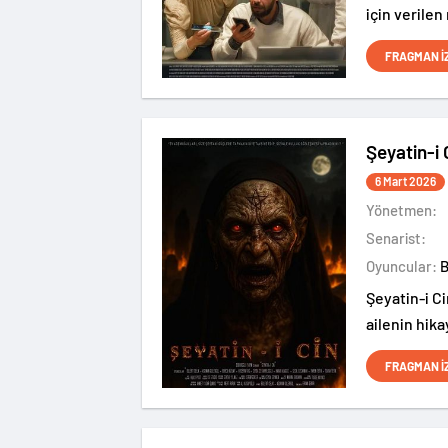
için verile
FRAGMAN İ
Şeyatin-i 
6 Mart 2026
Yönetmen:
Senarist:
Oyuncular:
Şeyatin-i Ci
ailenin hika
FRAGMAN İ