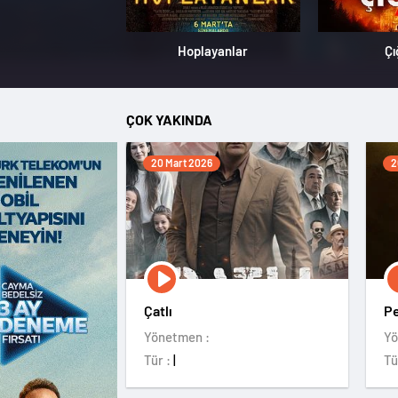
Hoplayanlar
Çı
ÇOK YAKINDA
20 Mart 2026
2
Çatlı
Pe
A
Yönetmen :
Yö
Tür :
|
Tü