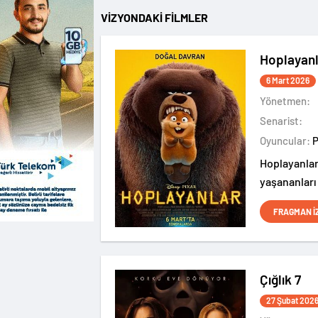
VİZYONDAKİ FİLMLER
Hoplayanl
6 Mart 2026
Yönetmen:
Senarist:
Oyuncular:
Hoplayanlar
yaşananları
FRAGMAN İ
Çığlık 7
27 Şubat 202