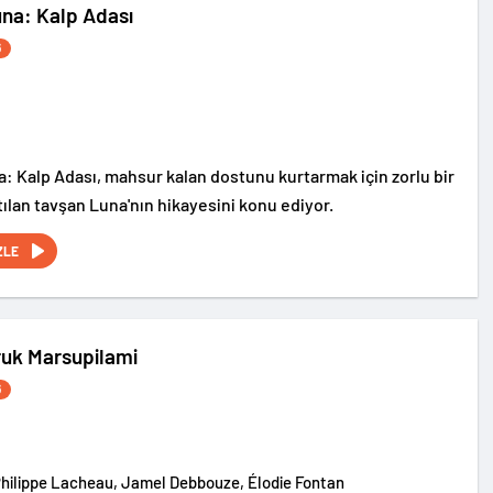
na: Kalp Adası
6
: Kalp Adası, mahsur kalan dostunu kurtarmak için zorlu bir
ılan tavşan Luna'nın hikayesini konu ediyor.
ZLE
uk Marsupilami
6
Philippe Lacheau, Jamel Debbouze, Élodie Fontan