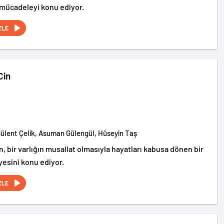
n mücadeleyi konu ediyor.
ZLE
Cin
Bülent Çelik, Asuman Gülengül, Hüseyin Taş
n, bir varlığın musallat olmasıyla hayatları kabusa dönen bir
yesini konu ediyor.
ZLE