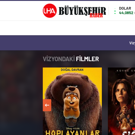
DOLAR
44,0852
Viz
VİZYONDAKİ
FİLMLER