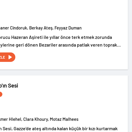
Caner Cindoruk, Berkay Ateş, Feyyaz Duman
orucu Hazeran Aşireti ile yıllar önce terk etmek zorunda
köylerine geri dönen Bezariler arasında patlak veren toprak
 merkezine alıyor.
ZLE
'ın Sesi
Amer Hlehel, Clara Khoury, Motaz Malhees
n Sesi, Gazze'de ateş altında kalan küçük bir kızı kurtarmak