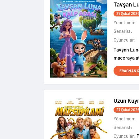
Tavşan Lu
27 Şubat 202
Yönetmen:
Senarist:
Oyuncular:
Tavşan Luna
maceraya at
FRAGMAN İ
Uzun Kuyr
27 Şubat 202
Yönetmen:
Senarist:
Oyuncular: