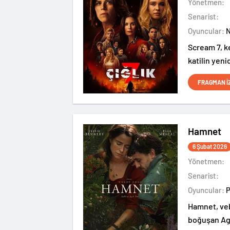
Yönetmen:
Senarist:
Oyuncular:
Scream 7, k
katilin yen
içerisinde 
FRAGMAN İ
Hamnet
6 Şubat 2026
Yönetmen:
Senarist:
Oyuncular:
Hamnet, veb
boğuşan Agn