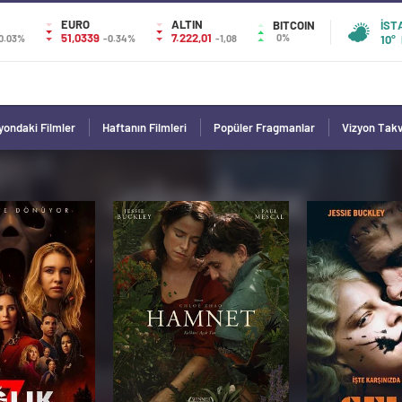
EURO
ALTIN
BITCOIN
İST
51,0339
7.222,01
0%
0.03%
-0.34%
-1,08
10°
yondaki Filmler
Haftanın Filmleri
Popüler Fragmanlar
Vizyon Tak