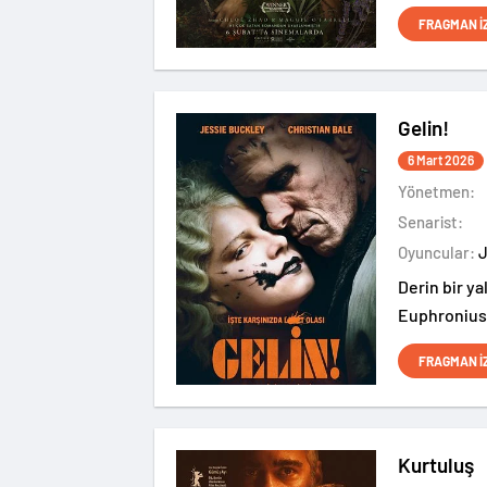
FRAGMAN İ
Gelin!
6 Mart 2026
Yönetmen:
Senarist:
Oyuncular:
Derin bir ya
Euphronius'
bulmaktır ve
FRAGMAN İ
Kurtuluş