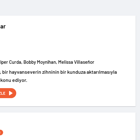
ar
Piper Curda, Bobby Moynihan, Melissa Villaseñor
, bir hayvanseverin zihninin bir kunduza aktarılmasıyla
 konu ediyor.
ZLE
6