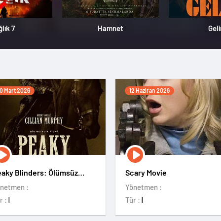
ğlık 7
Hamnet
Geli
0 Mart 2026
12 Haziran 2026
aky Blinders: Ölümsüz
Scary Movie
dam
netmen :
Yönetmen :
r :
|
Tür :
|